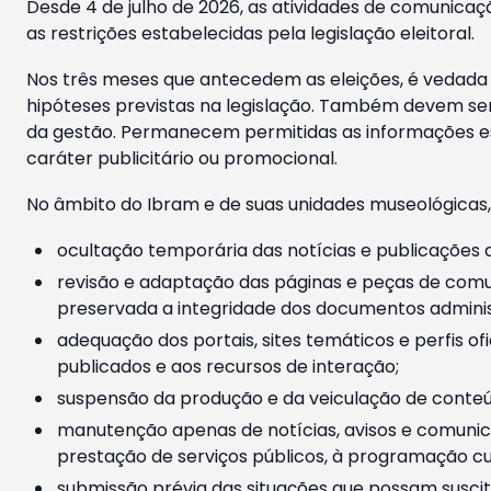
Desde 4 de julho de 2026, as atividades de comunicaçã
as restrições estabelecidas pela legislação eleitoral.
Nos três meses que antecedem as eleições, é vedada a
hipóteses previstas na legislação. Também devem ser
da gestão. Permanecem permitidas as informações est
caráter publicitário ou promocional.
No âmbito do Ibram e de suas unidades museológicas,
ocultação temporária das notícias e publicações a
revisão e adaptação das páginas e peças de comu
preservada a integridade dos documentos administ
adequação dos portais, sites temáticos e perfis ofi
publicados e aos recursos de interação;
suspensão da produção e da veiculação de conteúd
manutenção apenas de notícias, avisos e comunica
prestação de serviços públicos, à programação cul
submissão prévia das situações que possam suscita