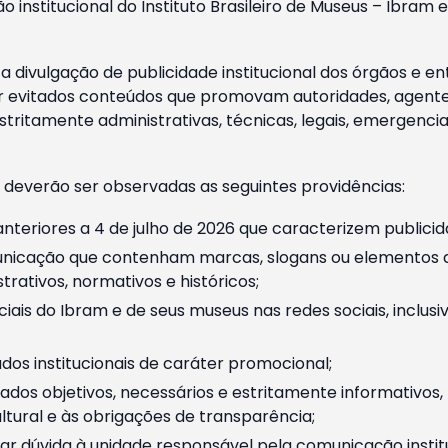
o institucional do Instituto Brasileiro de Museus – Ibra
 divulgação de publicidade institucional dos órgãos e en
 evitados conteúdos que promovam autoridades, agentes 
ritamente administrativas, técnicas, legais, emergencia
 deverão ser observadas as seguintes providências:
nteriores a 4 de julho de 2026 que caracterizem publicid
nicação que contenham marcas, slogans ou elementos da 
rativos, normativos e históricos;
ciais do Ibram e de seus museus nas redes sociais, inclus
os institucionais de caráter promocional;
dos objetivos, necessários e estritamente informativos
tural e às obrigações de transparência;
r dúvida à unidade responsável pela comunicação instituci