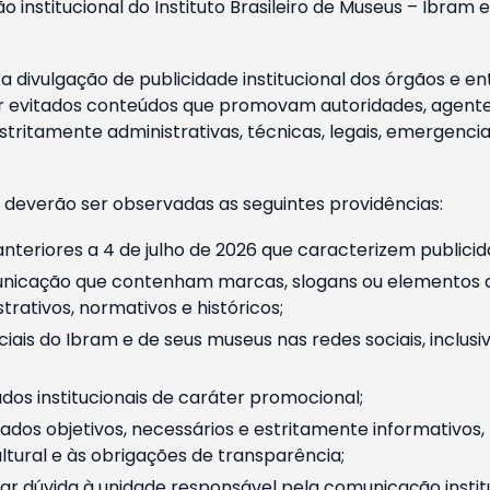
o institucional do Instituto Brasileiro de Museus – Ibra
 divulgação de publicidade institucional dos órgãos e en
 evitados conteúdos que promovam autoridades, agentes 
ritamente administrativas, técnicas, legais, emergencia
 deverão ser observadas as seguintes providências:
nteriores a 4 de julho de 2026 que caracterizem publicid
nicação que contenham marcas, slogans ou elementos da 
rativos, normativos e históricos;
ciais do Ibram e de seus museus nas redes sociais, inclus
os institucionais de caráter promocional;
dos objetivos, necessários e estritamente informativos
tural e às obrigações de transparência;
r dúvida à unidade responsável pela comunicação instituci