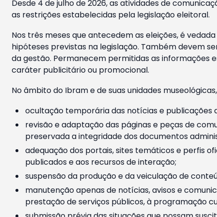
Desde 4 de julho de 2026, as atividades de comunicaçã
as restrições estabelecidas pela legislação eleitoral.
Nos três meses que antecedem as eleições, é vedada a
hipóteses previstas na legislação. Também devem ser
da gestão. Permanecem permitidas as informações est
caráter publicitário ou promocional.
No âmbito do Ibram e de suas unidades museológicas,
ocultação temporária das notícias e publicações a
revisão e adaptação das páginas e peças de comu
preservada a integridade dos documentos administ
adequação dos portais, sites temáticos e perfis ofi
publicados e aos recursos de interação;
suspensão da produção e da veiculação de conteúd
manutenção apenas de notícias, avisos e comunica
prestação de serviços públicos, à programação cul
submissão prévia das situações que possam suscita