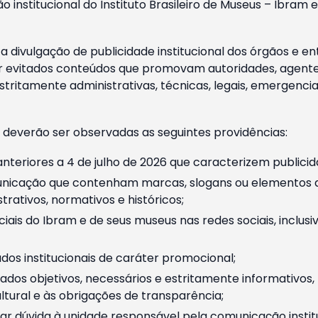
o institucional do Instituto Brasileiro de Museus – Ibra
 divulgação de publicidade institucional dos órgãos e en
 evitados conteúdos que promovam autoridades, agentes 
ritamente administrativas, técnicas, legais, emergencia
 deverão ser observadas as seguintes providências:
nteriores a 4 de julho de 2026 que caracterizem publicid
nicação que contenham marcas, slogans ou elementos da 
rativos, normativos e históricos;
ciais do Ibram e de seus museus nas redes sociais, inclus
os institucionais de caráter promocional;
dos objetivos, necessários e estritamente informativos
tural e às obrigações de transparência;
r dúvida à unidade responsável pela comunicação instituci