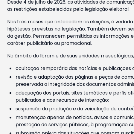
Desde 4 de julho de 2026, as atividades de comunicaçã
as restrições estabelecidas pela legislação eleitoral.
Nos três meses que antecedem as eleições, é vedada a
hipóteses previstas na legislação. Também devem ser
da gestão. Permanecem permitidas as informações est
caráter publicitário ou promocional.
No âmbito do Ibram e de suas unidades museológicas,
ocultação temporária das notícias e publicações a
revisão e adaptação das páginas e peças de comu
preservada a integridade dos documentos administ
adequação dos portais, sites temáticos e perfis ofi
publicados e aos recursos de interação;
suspensão da produção e da veiculação de conteúd
manutenção apenas de notícias, avisos e comunica
prestação de serviços públicos, à programação cul
submissão prévia das situações que possam suscita