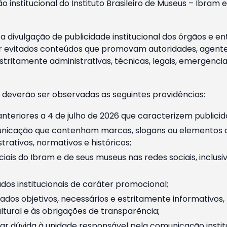
o institucional do Instituto Brasileiro de Museus – Ibra
 divulgação de publicidade institucional dos órgãos e en
 evitados conteúdos que promovam autoridades, agentes 
ritamente administrativas, técnicas, legais, emergencia
 deverão ser observadas as seguintes providências:
nteriores a 4 de julho de 2026 que caracterizem publicid
nicação que contenham marcas, slogans ou elementos da 
rativos, normativos e históricos;
ciais do Ibram e de seus museus nas redes sociais, inclus
os institucionais de caráter promocional;
dos objetivos, necessários e estritamente informativos
tural e às obrigações de transparência;
r dúvida à unidade responsável pela comunicação instituci