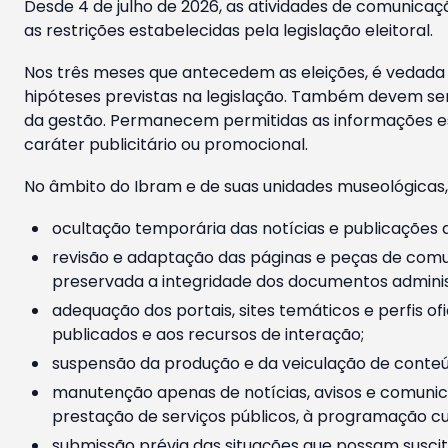
Desde 4 de julho de 2026, as atividades de comunicaçã
as restrições estabelecidas pela legislação eleitoral.
Nos três meses que antecedem as eleições, é vedada a
hipóteses previstas na legislação. Também devem ser
da gestão. Permanecem permitidas as informações est
caráter publicitário ou promocional.
No âmbito do Ibram e de suas unidades museológicas,
ocultação temporária das notícias e publicações a
revisão e adaptação das páginas e peças de comu
preservada a integridade dos documentos administ
adequação dos portais, sites temáticos e perfis ofi
publicados e aos recursos de interação;
suspensão da produção e da veiculação de conteúd
manutenção apenas de notícias, avisos e comunica
prestação de serviços públicos, à programação cul
submissão prévia das situações que possam suscita