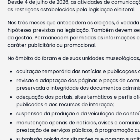
Desde 4 de julho de 2026, as atividades de comunicaçã
as restrições estabelecidas pela legislação eleitoral.
Nos três meses que antecedem as eleições, é vedada a
hipóteses previstas na legislação. Também devem ser
da gestão. Permanecem permitidas as informações est
caráter publicitário ou promocional.
No âmbito do Ibram e de suas unidades museológicas,
ocultação temporária das notícias e publicações a
revisão e adaptação das páginas e peças de comu
preservada a integridade dos documentos administ
adequação dos portais, sites temáticos e perfis ofi
publicados e aos recursos de interação;
suspensão da produção e da veiculação de conteúd
manutenção apenas de notícias, avisos e comunica
prestação de serviços públicos, à programação cul
submissão prévia das situações que possam suscita