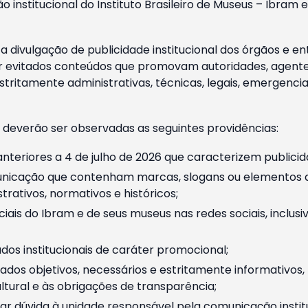
o institucional do Instituto Brasileiro de Museus – Ibra
 divulgação de publicidade institucional dos órgãos e en
 evitados conteúdos que promovam autoridades, agentes 
ritamente administrativas, técnicas, legais, emergencia
 deverão ser observadas as seguintes providências:
nteriores a 4 de julho de 2026 que caracterizem publicid
nicação que contenham marcas, slogans ou elementos da 
rativos, normativos e históricos;
ciais do Ibram e de seus museus nas redes sociais, inclus
os institucionais de caráter promocional;
dos objetivos, necessários e estritamente informativos
tural e às obrigações de transparência;
r dúvida à unidade responsável pela comunicação instituci