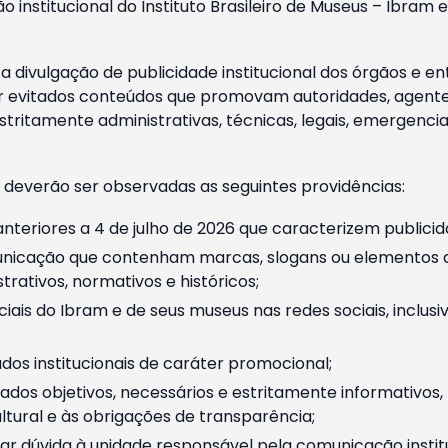
o institucional do Instituto Brasileiro de Museus – Ibra
 divulgação de publicidade institucional dos órgãos e en
 evitados conteúdos que promovam autoridades, agentes 
ritamente administrativas, técnicas, legais, emergencia
 deverão ser observadas as seguintes providências:
nteriores a 4 de julho de 2026 que caracterizem publicid
nicação que contenham marcas, slogans ou elementos da 
rativos, normativos e históricos;
ciais do Ibram e de seus museus nas redes sociais, inclus
os institucionais de caráter promocional;
dos objetivos, necessários e estritamente informativos
tural e às obrigações de transparência;
r dúvida à unidade responsável pela comunicação instituci