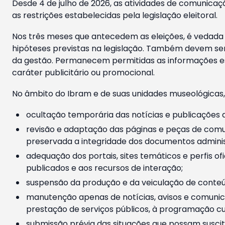
Desde 4 de julho de 2026, as atividades de comunicaçã
as restrições estabelecidas pela legislação eleitoral.
Nos três meses que antecedem as eleições, é vedada a
hipóteses previstas na legislação. Também devem ser
da gestão. Permanecem permitidas as informações est
caráter publicitário ou promocional.
No âmbito do Ibram e de suas unidades museológicas,
ocultação temporária das notícias e publicações a
revisão e adaptação das páginas e peças de comu
preservada a integridade dos documentos administ
adequação dos portais, sites temáticos e perfis ofi
publicados e aos recursos de interação;
suspensão da produção e da veiculação de conteúd
manutenção apenas de notícias, avisos e comunica
prestação de serviços públicos, à programação cul
submissão prévia das situações que possam suscita