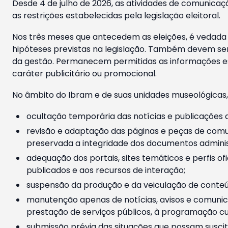
Desde 4 de julho de 2026, as atividades de comunicaçã
as restrições estabelecidas pela legislação eleitoral.
Nos três meses que antecedem as eleições, é vedada a
hipóteses previstas na legislação. Também devem ser
da gestão. Permanecem permitidas as informações est
caráter publicitário ou promocional.
No âmbito do Ibram e de suas unidades museológicas,
ocultação temporária das notícias e publicações a
revisão e adaptação das páginas e peças de comu
preservada a integridade dos documentos administ
adequação dos portais, sites temáticos e perfis ofi
publicados e aos recursos de interação;
suspensão da produção e da veiculação de conteúd
manutenção apenas de notícias, avisos e comunica
prestação de serviços públicos, à programação cul
submissão prévia das situações que possam suscita