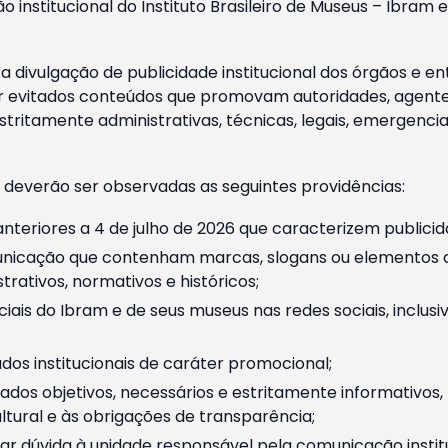
o institucional do Instituto Brasileiro de Museus – Ibra
 divulgação de publicidade institucional dos órgãos e en
 evitados conteúdos que promovam autoridades, agentes 
ritamente administrativas, técnicas, legais, emergencia
 deverão ser observadas as seguintes providências:
nteriores a 4 de julho de 2026 que caracterizem publicid
nicação que contenham marcas, slogans ou elementos da 
rativos, normativos e históricos;
ciais do Ibram e de seus museus nas redes sociais, inclus
os institucionais de caráter promocional;
dos objetivos, necessários e estritamente informativos
tural e às obrigações de transparência;
r dúvida à unidade responsável pela comunicação instituci