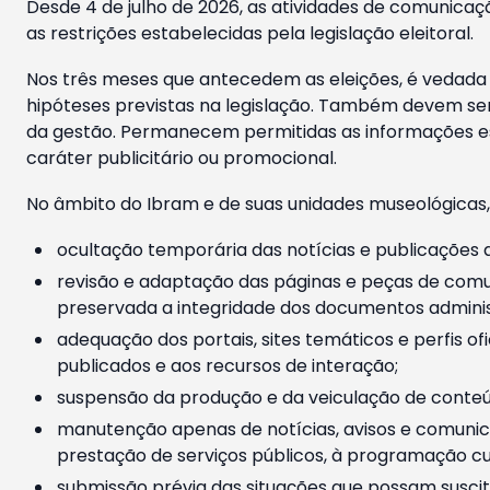
Desde 4 de julho de 2026, as atividades de comunicaçã
as restrições estabelecidas pela legislação eleitoral.
Nos três meses que antecedem as eleições, é vedada a
hipóteses previstas na legislação. Também devem ser
da gestão. Permanecem permitidas as informações est
caráter publicitário ou promocional.
No âmbito do Ibram e de suas unidades museológicas,
ocultação temporária das notícias e publicações a
revisão e adaptação das páginas e peças de comu
preservada a integridade dos documentos administ
adequação dos portais, sites temáticos e perfis ofi
publicados e aos recursos de interação;
suspensão da produção e da veiculação de conteúd
manutenção apenas de notícias, avisos e comunica
prestação de serviços públicos, à programação cul
submissão prévia das situações que possam suscita