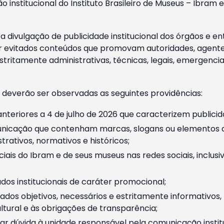
o institucional do Instituto Brasileiro de Museus – Ibra
 divulgação de publicidade institucional dos órgãos e en
 evitados conteúdos que promovam autoridades, agentes 
ritamente administrativas, técnicas, legais, emergencia
 deverão ser observadas as seguintes providências:
nteriores a 4 de julho de 2026 que caracterizem publicid
nicação que contenham marcas, slogans ou elementos da 
rativos, normativos e históricos;
ciais do Ibram e de seus museus nas redes sociais, inclus
os institucionais de caráter promocional;
dos objetivos, necessários e estritamente informativos
tural e às obrigações de transparência;
r dúvida à unidade responsável pela comunicação instituci