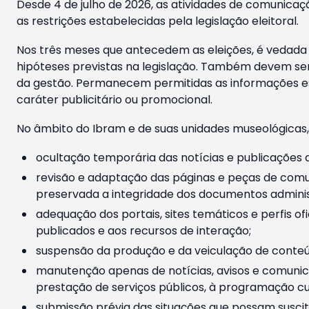
Desde 4 de julho de 2026, as atividades de comunicaçã
as restrições estabelecidas pela legislação eleitoral.
Nos três meses que antecedem as eleições, é vedada a
hipóteses previstas na legislação. Também devem ser
da gestão. Permanecem permitidas as informações est
caráter publicitário ou promocional.
No âmbito do Ibram e de suas unidades museológicas,
ocultação temporária das notícias e publicações a
revisão e adaptação das páginas e peças de comu
preservada a integridade dos documentos administ
adequação dos portais, sites temáticos e perfis ofi
publicados e aos recursos de interação;
suspensão da produção e da veiculação de conteúd
manutenção apenas de notícias, avisos e comunica
prestação de serviços públicos, à programação cul
submissão prévia das situações que possam suscita