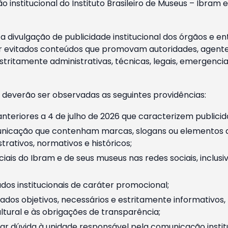
o institucional do Instituto Brasileiro de Museus – Ibra
 divulgação de publicidade institucional dos órgãos e en
 evitados conteúdos que promovam autoridades, agentes 
ritamente administrativas, técnicas, legais, emergencia
 deverão ser observadas as seguintes providências:
nteriores a 4 de julho de 2026 que caracterizem publicid
nicação que contenham marcas, slogans ou elementos da 
rativos, normativos e históricos;
ciais do Ibram e de seus museus nas redes sociais, inclus
os institucionais de caráter promocional;
dos objetivos, necessários e estritamente informativos
tural e às obrigações de transparência;
r dúvida à unidade responsável pela comunicação instituci