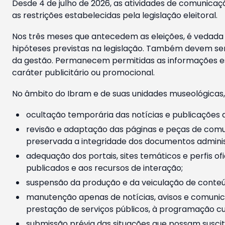
Desde 4 de julho de 2026, as atividades de comunicaçã
as restrições estabelecidas pela legislação eleitoral.
Nos três meses que antecedem as eleições, é vedada a
hipóteses previstas na legislação. Também devem ser
da gestão. Permanecem permitidas as informações est
caráter publicitário ou promocional.
No âmbito do Ibram e de suas unidades museológicas,
ocultação temporária das notícias e publicações a
revisão e adaptação das páginas e peças de comu
preservada a integridade dos documentos administ
adequação dos portais, sites temáticos e perfis ofi
publicados e aos recursos de interação;
suspensão da produção e da veiculação de conteúd
manutenção apenas de notícias, avisos e comunica
prestação de serviços públicos, à programação cul
submissão prévia das situações que possam suscita