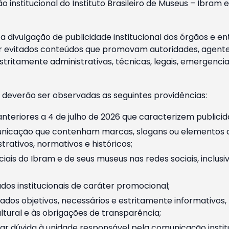
o institucional do Instituto Brasileiro de Museus – Ibra
 divulgação de publicidade institucional dos órgãos e en
 evitados conteúdos que promovam autoridades, agentes 
ritamente administrativas, técnicas, legais, emergencia
 deverão ser observadas as seguintes providências:
nteriores a 4 de julho de 2026 que caracterizem publicid
nicação que contenham marcas, slogans ou elementos da 
rativos, normativos e históricos;
ciais do Ibram e de seus museus nas redes sociais, inclus
os institucionais de caráter promocional;
dos objetivos, necessários e estritamente informativos
tural e às obrigações de transparência;
r dúvida à unidade responsável pela comunicação instituci